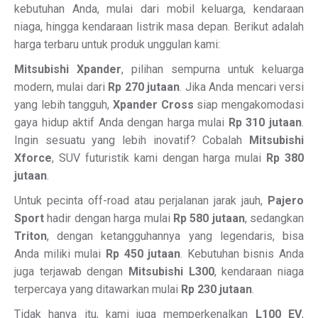
kebutuhan Anda, mulai dari mobil keluarga, kendaraan
niaga, hingga kendaraan listrik masa depan. Berikut adalah
harga terbaru untuk produk unggulan kami:
Mitsubishi Xpander
, pilihan sempurna untuk keluarga
modern, mulai dari
Rp 270 jutaan
. Jika Anda mencari versi
yang lebih tangguh,
Xpander Cross
siap mengakomodasi
gaya hidup aktif Anda dengan harga mulai
Rp 310 jutaan
.
Ingin sesuatu yang lebih inovatif? Cobalah
Mitsubishi
Xforce
, SUV futuristik kami dengan harga mulai
Rp 380
jutaan
.
Untuk pecinta off-road atau perjalanan jarak jauh,
Pajero
Sport
hadir dengan harga mulai
Rp 580 jutaan
, sedangkan
Triton
, dengan ketangguhannya yang legendaris, bisa
Anda miliki mulai
Rp 450 jutaan
. Kebutuhan bisnis Anda
juga terjawab dengan
Mitsubishi L300
, kendaraan niaga
terpercaya yang ditawarkan mulai
Rp 230 jutaan
.
Tidak hanya itu, kami juga memperkenalkan
L100 EV
,