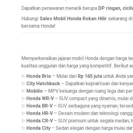
Dapatkan penawaran menarik berupa
DP ringan, cici
Hubungi
Sales Mobil Honda Rokan Hilir
sekarang di 
bersama Honda!
Memperkenalkan jajaran mobil Honda dengan harga ter
kualitas unggulan dan harga yang kompetitif. Berikut a
✨
Honda Brio
– Mulai dari
Rp 165 juta
untuk Anda yang
✨
City Hatchback
– Dapatkan kepraktisan dan kenya
✨
Mobilio
– MPV keluarga dengan ruang lega dan perf
✨
Honda WR-V
– SUV compact yang dinamis, mulai d
✨
Honda BR-V
– SUV serbaguna yang nyaman, tersedi
✨
Honda HR-V
– Desain modern dan teknologi canggih
✨
Honda CR-V
– SUV premium untuk segala medan, te
✨
Honda City
– Sedan elegan dengan harga mulai dar