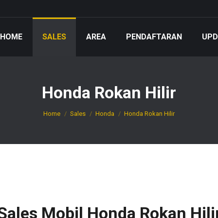
HOME
SALES
AREA
PENDAFTARAN
UPD
Honda Rokan Hilir
You are here:
Home
Sales
Honda
Honda Rokan Hilir
Sales Mobil Honda Rokan Hili