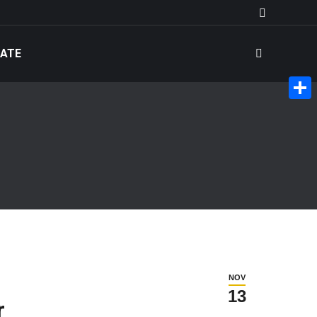
Search:
ATE
Share
NOV
13
r