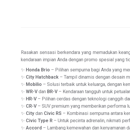
Rasakan sensasi berkendara yang memadukan keanggun
kendaraan impian Anda dengan promo spesial yang tid
✨
Honda Brio
– Pilihan sempurna bagi Anda yang mengi
✨
City Hatchback
– Tampil dinamis dengan desain m
✨
Mobilio
– Solusi terbaik untuk keluarga, dengan ke
✨
WR-V
dan
BR-V
– Kendaraan tangguh untuk petual
✨
HR-V
– Pilihan cerdas dengan teknologi canggih dan
✨
CR-V
– SUV premium yang memberikan performa lua
✨
City
dan
Civic RS
– Kombinasi sempurna antara ke
✨
Civic Type R
– Untuk pecinta adrenalin, nikmati pe
✨
Accord
– Lambang kemewahan dan kenyamanan dal