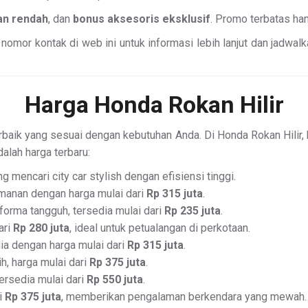
lan rendah
, dan
bonus aksesoris eksklusif
. Promo terbatas han
nomor kontak di web ini untuk informasi lebih lanjut dan jadwal
Harga Honda Rokan Hilir
baik yang sesuai dengan kebutuhan Anda. Di Honda Rokan Hilir,
dalah harga terbaru:
 mencari city car stylish dengan efisiensi tinggi.
manan dengan harga mulai dari
Rp 315 juta
.
orma tangguh, tersedia mulai dari
Rp 235 juta
.
ari
Rp 280 juta
, ideal untuk petualangan di perkotaan.
a dengan harga mulai dari
Rp 315 juta
.
, harga mulai dari
Rp 375 juta
.
rsedia mulai dari
Rp 550 juta
.
i
Rp 375 juta
, memberikan pengalaman berkendara yang mewah.