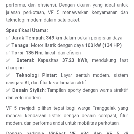
performa, dan efisiensi. Dengan ukuran yang ideal untuk
jalanan perkotaan, VF 5 menawarkan kenyamanan dan
teknologi modern dalam satu paket.
Spesifikasi Utama:
✅
Jarak Tempuh:
349 km
dalam sekali pengisian daya
✅
Tenaga:
Motor listrik dengan daya
100 kW (134 HP)
✅
Torsi:
135 Nm
, lincah dan efisien
✅
Baterai:
Kapasitas
37.23 kWh
, mendukung fast
charging
✅
Teknologi Pintar:
Layar sentuh modern, sistem
navigasi AI, dan fitur keselamatan aktif
✅
Desain Stylish:
Tampilan sporty dengan warna atraktif
dan velg modern
VF 5 menjadi pilihan tepat bagi warga Trenggalek yang
mencari kendaraan listrik dengan desain compact, fitur
modern, dan performa andal untuk mobilitas perkotaan.
Dengan hadirnya
VinFast VF e34 dan VF 5 di