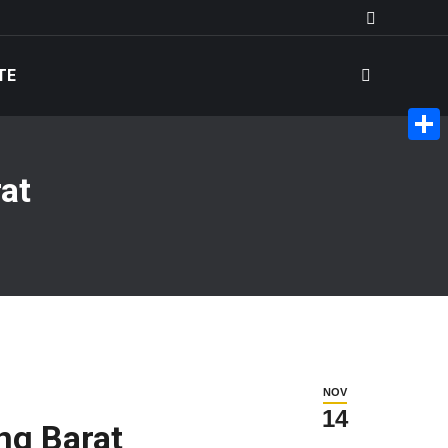
Search:
TE
Share
at
NOV
14
ng Barat