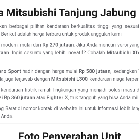
a Mitsubishi Tanjung Jabung 
an berbagai pilihan kendaraan berkualitas tinggi yang sesuai
 Berikut adalah harga terbaru untuk produk unggulan kami:
a modern, mulai dari
Rp 270 jutaan
. Jika Anda mencari versi yan
taan
. Ingin sesuatu yang lebih inovatif? Cobalah
Mitsubishi Xf
ero Sport
hadir dengan harga mulai
Rp 580 jutaan
, sedangkan
da juga terjawab dengan
Mitsubishi L300
, kendaraan niaga terpe
, kendaraan listrik ramah lingkungan yang menjadi solusi masa 
ai
Rp 360 jutaan
atau
Fighter X
, truk tangguh yang bisa Anda mil
Barat di nomor kontak di website ini untuk informasi lebih leng
 Anda.
Foto Penyerahan Unit