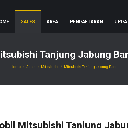
OME
SALES
AREA
PENDAFTARAN
UPDA
itsubishi Tanjung Jabung Bar
You are here:
Home
Sales
Mitsubishi
Mitsubishi Tanjung Jabung Barat
obil Mitsubishi Tanjung Jabu