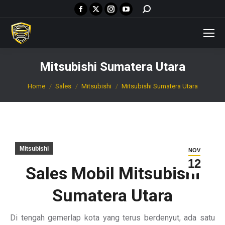
Facebook
X
Instagram
YouTube
Search:
page
page
page
page
opens
opens
opens
opens
in
in
in
in
new
new
new
new
Mitsubishi Sumatera Utara
window
window
window
window
You are here:
Home
Sales
Mitsubishi
Mitsubishi Sumatera Utara
Mitsubishi
NOV
12
Sales Mobil Mitsubishi
Sumatera Utara
Di tengah gemerlap kota yang terus berdenyut, ada satu