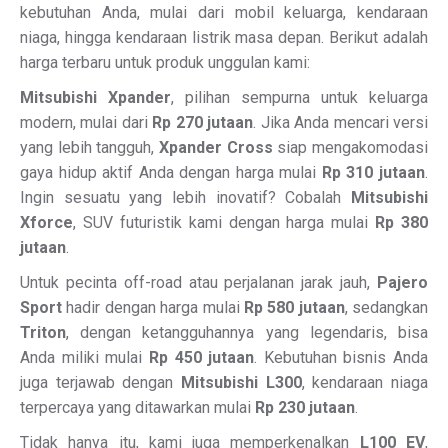
kebutuhan Anda, mulai dari mobil keluarga, kendaraan
niaga, hingga kendaraan listrik masa depan. Berikut adalah
harga terbaru untuk produk unggulan kami:
Mitsubishi Xpander
, pilihan sempurna untuk keluarga
modern, mulai dari
Rp 270 jutaan
. Jika Anda mencari versi
yang lebih tangguh,
Xpander Cross
siap mengakomodasi
gaya hidup aktif Anda dengan harga mulai
Rp 310 jutaan
.
Ingin sesuatu yang lebih inovatif? Cobalah
Mitsubishi
Xforce
, SUV futuristik kami dengan harga mulai
Rp 380
jutaan
.
Untuk pecinta off-road atau perjalanan jarak jauh,
Pajero
Sport
hadir dengan harga mulai
Rp 580 jutaan
, sedangkan
Triton
, dengan ketangguhannya yang legendaris, bisa
Anda miliki mulai
Rp 450 jutaan
. Kebutuhan bisnis Anda
juga terjawab dengan
Mitsubishi L300
, kendaraan niaga
terpercaya yang ditawarkan mulai
Rp 230 jutaan
.
Tidak hanya itu, kami juga memperkenalkan
L100 EV
,