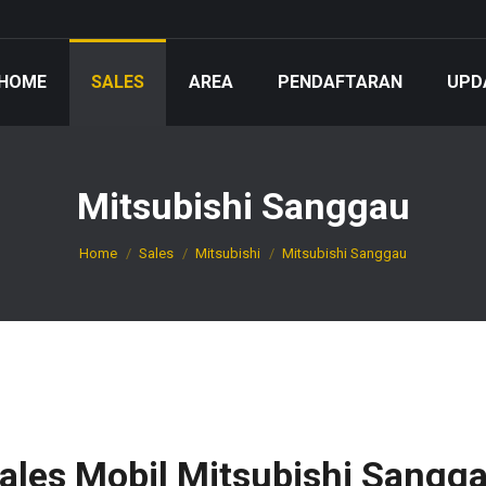
HOME
SALES
AREA
PENDAFTARAN
UPD
Mitsubishi Sanggau
You are here:
Home
Sales
Mitsubishi
Mitsubishi Sanggau
ales Mobil Mitsubishi Sangg