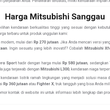
ri perjalanan Anda. Penawaran terbatas, miliki kendaraan impian A
Harga Mitsubishi Sanggau
ihan kendaraan berkualitas tinggi yang sesuai dengan kebutuh
arga terbaru untuk produk unggulan kami:
a modern, mulai dari
Rp 270 jutaan
. Jika Anda mencari versi yan
taan
. Ingin sesuatu yang lebih inovatif? Cobalah
Mitsubishi Xf
ero Sport
hadir dengan harga mulai
Rp 580 jutaan
, sedangkan
da juga terjawab dengan
Mitsubishi L300
, kendaraan niaga terpe
, kendaraan listrik ramah lingkungan yang menjadi solusi masa 
ai
Rp 360 jutaan
atau
Fighter X
, truk tangguh yang bisa Anda mil
or kontak di website ini untuk informasi lebih lengkap dan prom