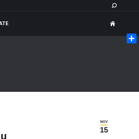
Search:
ATE
Share
NOV
15
au