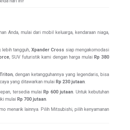
nda hari ini!
an Anda, mulai dari mobil keluarga, kendaraan niaga,
g lebih tangguh,
Xpander Cross
siap mengakomodasi
orce
, SUV futuristik kami dengan harga mulai
Rp 380
Triton
, dengan ketangguhannya yang legendaris, bisa
rcaya yang ditawarkan mulai
Rp 230 jutaan
.
depan, tersedia mulai
Rp 600 jutaan
. Untuk kebutuhan
iki mulai
Rp 700 jutaan
.
o menarik lainnya. Pilih Mitsubishi, pilih kenyamanan