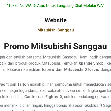
“Tekan No WA Di Atas Untuk Langsung Chat Melalui WA”
Website
Mitsubishi Sanggau
Promo Mitsubishi Sanggau
uh dan stylish bersama Mitsubishi Sanggau! Kami hadir denga
baik dari produk-produk Mitsubishi. Temukan
Xpander
, mobil k
is. Rasakan kehadiran terbaru dari
Mitsubishi Xforce
, denga
Sport
dan
Triton
adalah pilihan sempurna untuk menaklukkan seg
araan niaga legendaris, atau cobalah inovasi ramah lingkungan k
n truk andalan,
Canter
dan
Fighter X
, untuk mendukung operasio
n menarik, cicilan ringan, hingga bonus aksesori eksklusif! S