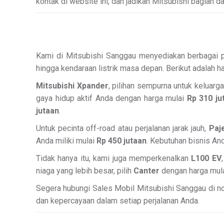
kontak di website ini, dan jadikan Mitsubishi bagian da
Kami di Mitsubishi Sanggau menyediakan berbagai pil
hingga kendaraan listrik masa depan. Berikut adalah h
Mitsubishi Xpander
, pilihan sempurna untuk keluarg
gaya hidup aktif Anda dengan harga mulai
Rp 310 ju
jutaan
.
Untuk pecinta off-road atau perjalanan jarak jauh,
Paj
Anda miliki mulai
Rp 450 jutaan
. Kebutuhan bisnis An
Tidak hanya itu, kami juga memperkenalkan
L100 EV
niaga yang lebih besar, pilih
Canter
dengan harga mul
Segera hubungi Sales Mobil Mitsubishi Sanggau di nom
dan kepercayaan dalam setiap perjalanan Anda.