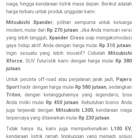
niaga, hingga kendaraan listrik masa depan. Berikut adalah
harga terbaru untuk produk unggulan kami:
Mitsubishi Xpander
, pilihan sempurna untuk keluarga
modern, mulai dari
Rp 270 jutaan
. Jika Anda mencari versi
yang lebih tangguh,
Xpander Cross
siap mengakomodasi
gaya hidup aktif Anda dengan harga mulai
Rp 310 jutaan
.
Ingin sesuatu yang lebih inovatif? Cobalah
Mitsubishi
Xforce
, SUV futuristik kami dengan harga mulai
Rp 380
jutaan
.
Untuk pecinta off-road atau perjalanan jarak jauh,
Pajero
Sport
hadir dengan harga mulai
Rp 580 jutaan
, sedangkan
Triton
, dengan ketangguhannya yang legendaris, bisa
Anda miliki mulai
Rp 450 jutaan
. Kebutuhan bisnis Anda
juga terjawab dengan
Mitsubishi L300
, kendaraan niaga
terpercaya yang ditawarkan mulai
Rp 230 jutaan
.
Tidak hanya itu, kami juga memperkenalkan
L100 EV
,
kendaraan listrik ramah lingkungan yang menjadi solusi