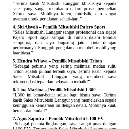
“Terima kasih Mitsubishi Langgur, khususnya kepada
sales yang sangat membantu dalam proses pembelian
Xforce saya. Mobilnya keren, futuristik, dan sangat
nyaman untuk perjalanan sehari-hari.”
4. Siti Aisyah – Pemilik Mitsubishi Pajero Sport
“Sales Mitsubishi Langgur sangat profesional dan sigap!
Pajero Sport saya sampai di rumah dalam kondisi
sempurna, dan saya langsung jatuh cinta dengan
performanya. Sungguh pengalaman membeli mobil yang
luar biasa.”
5. Hendra Wijaya – Pemilik Mitsubishi Triton
“Sebagai pebisnis yang sering melintasi medan sulit,
Triton adalah pilihan terbaik saya. Terima kasih kepada
Sales Mitsubishi Langgur yang memberi saya
rekomendasi tepat dan pelayanan terbaik!”
6. Lina Marlina – Pemilik Mitsubishi L300
“L300 ini benar-benar solusi bagi bisnis saya. Terima
kasih Sales Mitsubishi Langgur yang menjelaskan segala
keunggulan kendaraan ini dengan detail. Mobilnya kuat,
hemat, dan andal!”
7. Agus Saputra – Pemilik Mitsubishi L100 EV
“Sebagai pecinta lingkungan, saya sangat puas dengan
L100 EV! Terima kasih Sales Mitsubishi Langgur yang