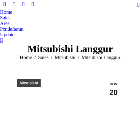
S
Facebook
X
Instagram
YouTube
Home
page
page
page
page
Sales
opens
opens
opens
opens
Area
in
in
in
in
Pendaftaran
Update
new
new
new
new
window
window
window
window
Mitsubishi Langgur
You are here:
Home
Sales
Mitsubishi
Mitsubishi Langgur
Mitsubishi
NOV
20