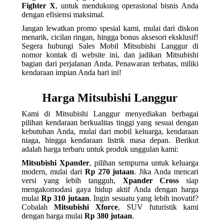
Fighter X
, untuk mendukung operasional bisnis Anda
dengan efisiensi maksimal.
Jangan lewatkan promo spesial kami, mulai dari diskon
menarik, cicilan ringan, hingga bonus aksesori eksklusif!
Segera hubungi Sales Mobil Mitsubishi Langgur di
nomor kontak di website ini, dan jadikan Mitsubishi
bagian dari perjalanan Anda. Penawaran terbatas, miliki
kendaraan impian Anda hari ini!
Harga Mitsubishi Langgur
Kami di Mitsubishi Langgur menyediakan berbagai
pilihan kendaraan berkualitas tinggi yang sesuai dengan
kebutuhan Anda, mulai dari mobil keluarga, kendaraan
niaga, hingga kendaraan listrik masa depan. Berikut
adalah harga terbaru untuk produk unggulan kami:
Mitsubishi Xpander
, pilihan sempurna untuk keluarga
modern, mulai dari
Rp 270 jutaan
. Jika Anda mencari
versi yang lebih tangguh,
Xpander Cross
siap
mengakomodasi gaya hidup aktif Anda dengan harga
mulai
Rp 310 jutaan
. Ingin sesuatu yang lebih inovatif?
Cobalah
Mitsubishi Xforce
, SUV futuristik kami
dengan harga mulai
Rp 380 jutaan
.