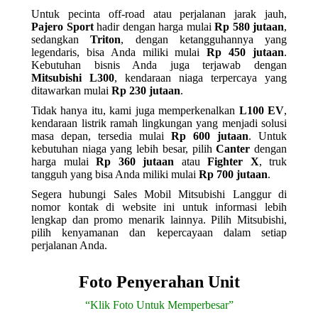
Untuk pecinta off-road atau perjalanan jarak jauh,
Pajero Sport
hadir dengan harga mulai
Rp 580 jutaan
,
sedangkan
Triton
, dengan ketangguhannya yang
legendaris, bisa Anda miliki mulai
Rp 450 jutaan
.
Kebutuhan bisnis Anda juga terjawab dengan
Mitsubishi L300
, kendaraan niaga terpercaya yang
ditawarkan mulai
Rp 230 jutaan
.
Tidak hanya itu, kami juga memperkenalkan
L100 EV
,
kendaraan listrik ramah lingkungan yang menjadi solusi
masa depan, tersedia mulai
Rp 600 jutaan
. Untuk
kebutuhan niaga yang lebih besar, pilih
Canter
dengan
harga mulai
Rp 360 jutaan
atau
Fighter X
, truk
tangguh yang bisa Anda miliki mulai
Rp 700 jutaan
.
Segera hubungi Sales Mobil Mitsubishi Langgur di
nomor kontak di website ini untuk informasi lebih
lengkap dan promo menarik lainnya. Pilih Mitsubishi,
pilih kenyamanan dan kepercayaan dalam setiap
perjalanan Anda.
Foto Penyerahan Unit
“Klik Foto Untuk Memperbesar”