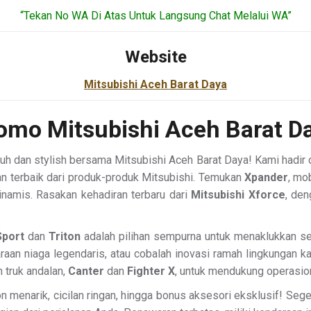
“Tekan No WA Di Atas Untuk Langsung Chat Melalui WA”
Website
Mitsubishi Aceh Barat Daya
omo Mitsubishi Aceh Barat D
uh dan stylish bersama Mitsubishi Aceh Barat Daya! Kami hadir
n terbaik dari produk-produk Mitsubishi. Temukan
Xpander
, mo
inamis. Rasakan kehadiran terbaru dari
Mitsubishi Xforce
, den
Sport
dan
Triton
adalah pilihan sempurna untuk menaklukkan seg
araan niaga legendaris, atau cobalah inovasi ramah lingkungan k
n truk andalan,
Canter
dan
Fighter X
, untuk mendukung operasio
n menarik, cicilan ringan, hingga bonus aksesori eksklusif! Seg