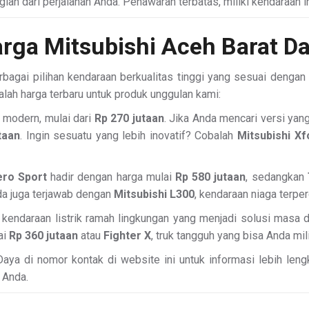
gian dari perjalanan Anda. Penawaran terbatas, miliki kendaraan i
rga Mitsubishi Aceh Barat D
agai pilihan kendaraan berkualitas tinggi yang sesuai dengan 
alah harga terbaru untuk produk unggulan kami:
a modern, mulai dari
Rp 270 jutaan
. Jika Anda mencari versi yan
taan
. Ingin sesuatu yang lebih inovatif? Cobalah
Mitsubishi Xf
ero Sport
hadir dengan harga mulai
Rp 580 jutaan
, sedangkan
da juga terjawab dengan
Mitsubishi L300
, kendaraan niaga terpe
, kendaraan listrik ramah lingkungan yang menjadi solusi masa 
ai
Rp 360 jutaan
atau
Fighter X
, truk tangguh yang bisa Anda mil
ya di nomor kontak di website ini untuk informasi lebih lengka
 Anda.