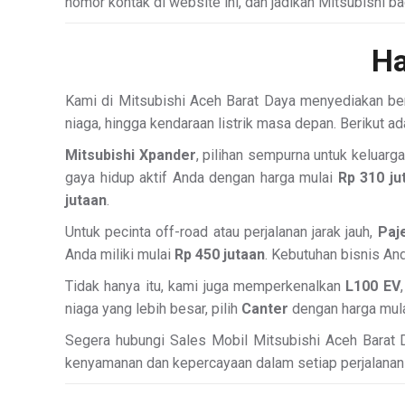
nomor kontak di website ini, dan jadikan Mitsubishi ba
Ha
Kami di Mitsubishi Aceh Barat Daya menyediakan berb
niaga, hingga kendaraan listrik masa depan. Berikut ad
Mitsubishi Xpander
, pilihan sempurna untuk keluarg
gaya hidup aktif Anda dengan harga mulai
Rp 310 ju
jutaan
.
Untuk pecinta off-road atau perjalanan jarak jauh,
Paj
Anda miliki mulai
Rp 450 jutaan
. Kebutuhan bisnis An
Tidak hanya itu, kami juga memperkenalkan
L100 EV
niaga yang lebih besar, pilih
Canter
dengan harga mul
Segera hubungi Sales Mobil Mitsubishi Aceh Barat Da
kenyamanan dan kepercayaan dalam setiap perjalanan