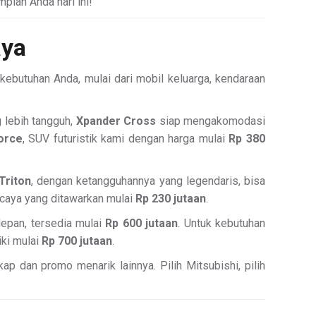
mpian Anda hari ini!
aya
kebutuhan Anda, mulai dari mobil keluarga, kendaraan
g lebih tangguh,
Xpander Cross
siap mengakomodasi
orce
, SUV futuristik kami dengan harga mulai
Rp 380
Triton
, dengan ketangguhannya yang legendaris, bisa
rcaya yang ditawarkan mulai
Rp 230 jutaan
.
depan, tersedia mulai
Rp 600 jutaan
. Untuk kebutuhan
iki mulai
Rp 700 jutaan
.
p dan promo menarik lainnya. Pilih Mitsubishi, pilih