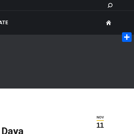
Search:
ATE
Share
NOV
11
 Daya