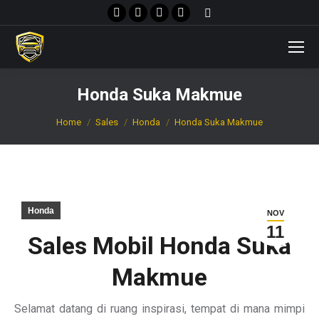
Facebook
X
Instagram
YouTube
Search:
page
page
page
page
opens
opens
opens
opens
in
in
in
in
new
new
new
new
Honda Suka Makmue
window
window
window
window
You are here:
Home
Sales
Honda
Honda Suka Makmue
Honda
NOV
11
Sales Mobil Honda Suka
Makmue
Selamat datang di ruang inspirasi, tempat di mana mimpi