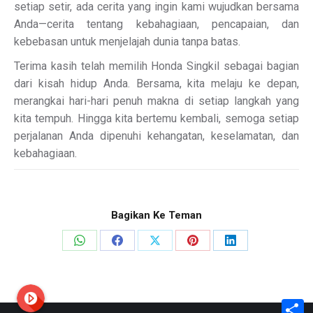
setiap setir, ada cerita yang ingin kami wujudkan bersama
Anda—cerita tentang kebahagiaan, pencapaian, dan
kebebasan untuk menjelajah dunia tanpa batas.
Terima kasih telah memilih Honda Singkil sebagai bagian
dari kisah hidup Anda. Bersama, kita melaju ke depan,
merangkai hari-hari penuh makna di setiap langkah yang
kita tempuh. Hingga kita bertemu kembali, semoga setiap
perjalanan Anda dipenuhi kehangatan, keselamatan, dan
kebahagiaan.
Bagikan Ke Teman
Share
Share
Share
Share
Share
on
on
on
on
on
WhatsApp
Facebook
X
Pinterest
LinkedIn
S