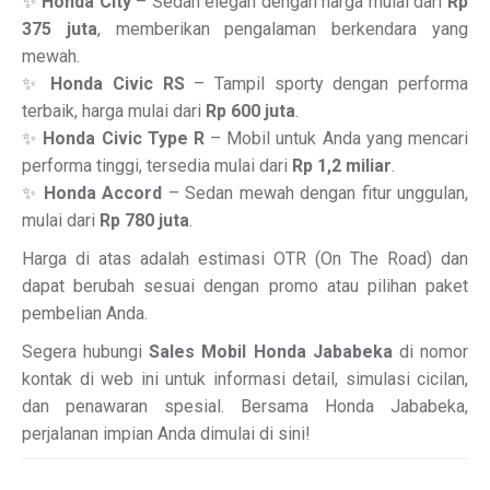
✨
Honda City
– Sedan elegan dengan harga mulai dari
Rp
375 juta
, memberikan pengalaman berkendara yang
mewah.
✨
Honda Civic RS
– Tampil sporty dengan performa
terbaik, harga mulai dari
Rp 600 juta
.
✨
Honda Civic Type R
– Mobil untuk Anda yang mencari
performa tinggi, tersedia mulai dari
Rp 1,2 miliar
.
✨
Honda Accord
– Sedan mewah dengan fitur unggulan,
mulai dari
Rp 780 juta
.
Harga di atas adalah estimasi OTR (On The Road) dan
dapat berubah sesuai dengan promo atau pilihan paket
pembelian Anda.
Segera hubungi
Sales Mobil Honda Jababeka
di nomor
kontak di web ini untuk informasi detail, simulasi cicilan,
dan penawaran spesial. Bersama Honda Jababeka,
perjalanan impian Anda dimulai di sini!