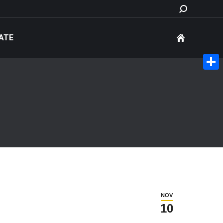
Search:
ATE
Share
NOV
10