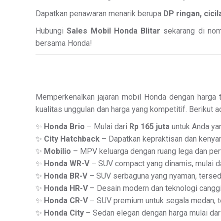
Dapatkan penawaran menarik berupa
DP ringan, cici
Hubungi
Sales Mobil Honda Blitar
sekarang di nomo
bersama Honda!
Memperkenalkan jajaran mobil Honda dengan harga t
kualitas unggulan dan harga yang kompetitif. Berikut a
✨
Honda Brio
– Mulai dari
Rp 165 juta
untuk Anda yang
✨
City Hatchback
– Dapatkan kepraktisan dan kenya
✨
Mobilio
– MPV keluarga dengan ruang lega dan perf
✨
Honda WR-V
– SUV compact yang dinamis, mulai d
✨
Honda BR-V
– SUV serbaguna yang nyaman, tersedi
✨
Honda HR-V
– Desain modern dan teknologi canggih
✨
Honda CR-V
– SUV premium untuk segala medan, te
✨
Honda City
– Sedan elegan dengan harga mulai dar