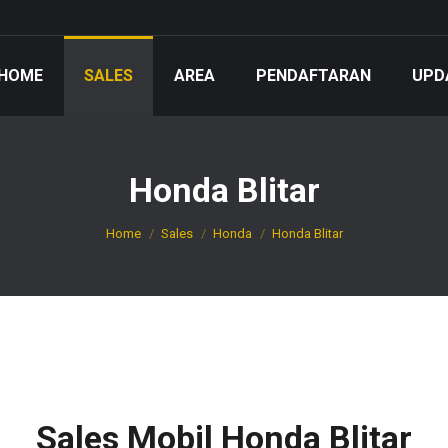
HOME
SALES
AREA
PENDAFTARAN
UPD
Honda Blitar
You are here:
Home
Sales
Honda
Honda Blitar
Sales Mobil Honda Blitar