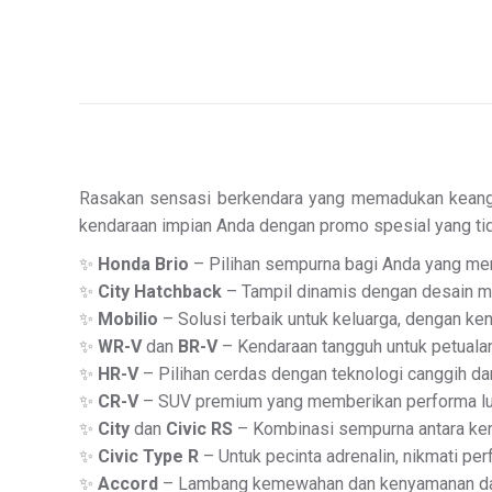
Rasakan sensasi berkendara yang memadukan keanggun
kendaraan impian Anda dengan promo spesial yang tid
✨
Honda Brio
– Pilihan sempurna bagi Anda yang mengi
✨
City Hatchback
– Tampil dinamis dengan desain m
✨
Mobilio
– Solusi terbaik untuk keluarga, dengan ke
✨
WR-V
dan
BR-V
– Kendaraan tangguh untuk petual
✨
HR-V
– Pilihan cerdas dengan teknologi canggih dan
✨
CR-V
– SUV premium yang memberikan performa lua
✨
City
dan
Civic RS
– Kombinasi sempurna antara ke
✨
Civic Type R
– Untuk pecinta adrenalin, nikmati pe
✨
Accord
– Lambang kemewahan dan kenyamanan dal