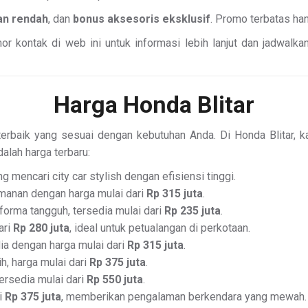
lan rendah
, dan
bonus aksesoris eksklusif
. Promo terbatas han
r kontak di web ini untuk informasi lebih lanjut dan jadwalka
Harga Honda Blitar
erbaik yang sesuai dengan kebutuhan Anda. Di Honda Blitar, k
dalah harga terbaru:
 mencari city car stylish dengan efisiensi tinggi.
manan dengan harga mulai dari
Rp 315 juta
.
orma tangguh, tersedia mulai dari
Rp 235 juta
.
ari
Rp 280 juta
, ideal untuk petualangan di perkotaan.
a dengan harga mulai dari
Rp 315 juta
.
, harga mulai dari
Rp 375 juta
.
rsedia mulai dari
Rp 550 juta
.
i
Rp 375 juta
, memberikan pengalaman berkendara yang mewah.