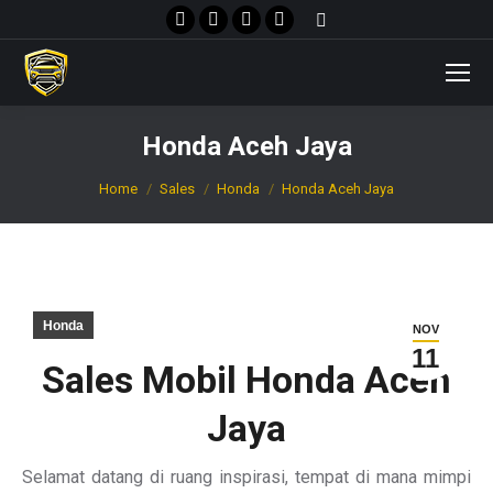
Facebook
X
Instagram
YouTube
Search:
page
page
page
page
opens
opens
opens
opens
in
in
in
in
new
new
new
new
Honda Aceh Jaya
window
window
window
window
You are here:
Home
Sales
Honda
Honda Aceh Jaya
Honda
NOV
11
Sales Mobil Honda Aceh
Jaya
Selamat datang di ruang inspirasi, tempat di mana mimpi